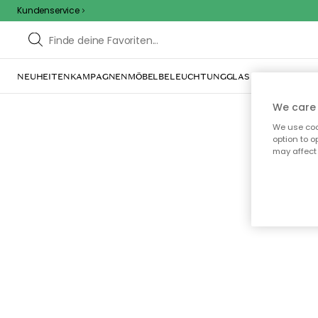
Kundenservice
NEUHEITEN
KAMPAGNEN
MÖBEL
BELEUCHTUNG
GLAS & GESCHIRR
IN
We care 
We use cook
option to o
may affect 
Oo