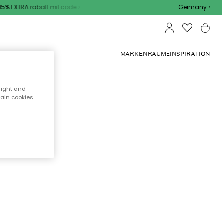
% EXTRA rabatt mit code
Germany
OOR-MÖBEL
MARKEN
RÄUME
INSPIRATION
right and
tain cookies
cht