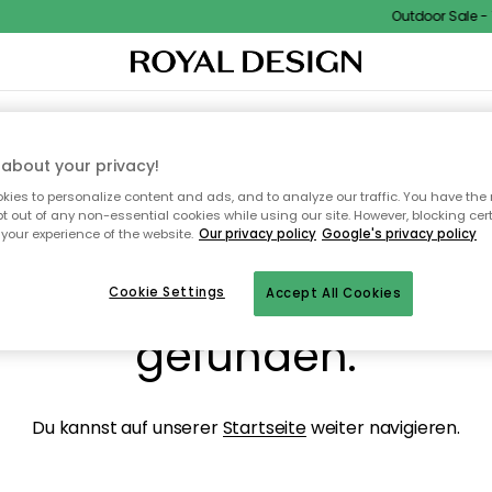
Outdoor Sale - 15
NENEINRICHTUNG
TEXTILIEN & TEPPICHE
KÜCHE
AUFBEWAHRUNG
OUTD
about your privacy!
ies to personalize content and ads, and to analyze our traffic. You have the 
pt out of any non-essential cookies while using our site. However, blocking cer
your experience of the website.
Our privacy policy
Google's privacy policy
ops, die Seite wurde ni
Cookie Settings
Accept All Cookies
gefunden.
Du kannst auf unserer
Startseite
weiter navigieren.