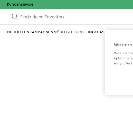
Kundenservice
NEUHEITEN
KAMPAGNEN
MÖBEL
BELEUCHTUNG
GLAS & GESCHIRR
IN
We care 
We use cook
option to o
may affect 
Oo