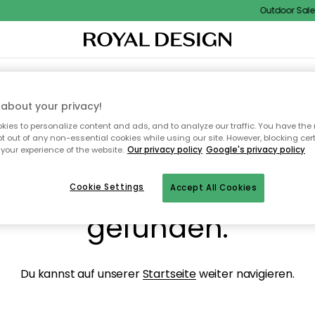
Outdoor Sale -
NENEINRICHTUNG
TEXTILIEN & TEPPICHE
KÜCHE
AUFBEWAHRUNG
OUTD
about your privacy!
ies to personalize content and ads, and to analyze our traffic. You have the 
pt out of any non-essential cookies while using our site. However, blocking cer
your experience of the website.
Our privacy policy
Google's privacy policy
ops, die Seite wurde ni
Cookie Settings
Accept All Cookies
gefunden.
Du kannst auf unserer
Startseite
weiter navigieren.