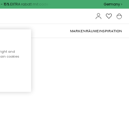
 15% EXTRA rabatt mit code
Germany
OOR-MÖBEL
MARKEN
RÄUME
INSPIRATION
right and
tain cookies
cht