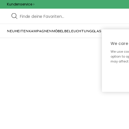
Kundenservice
NEUHEITEN
KAMPAGNEN
MÖBEL
BELEUCHTUNG
GLAS & GESCHIRR
IN
We care 
We use cook
option to o
may affect 
Oo