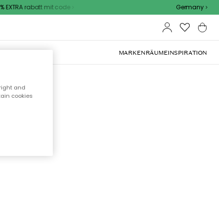
 EXTRA rabatt mit code
Germany
OOR-MÖBEL
MARKEN
RÄUME
INSPIRATION
right and
tain cookies
cht