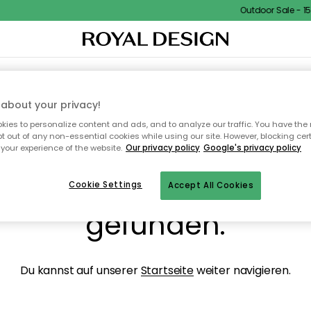
Outdoor Sale - 15%
NENEINRICHTUNG
TEXTILIEN & TEPPICHE
KÜCHE
AUFBEWAHRUNG
OUTD
about your privacy!
ies to personalize content and ads, and to analyze our traffic. You have the 
pt out of any non-essential cookies while using our site. However, blocking cer
your experience of the website.
Our privacy policy
Google's privacy policy
ops, die Seite wurde ni
Cookie Settings
Accept All Cookies
gefunden.
Du kannst auf unserer
Startseite
weiter navigieren.