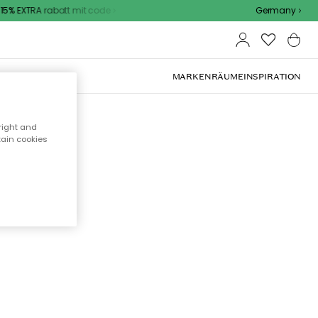
5% EXTRA rabatt mit code
Germany
OOR-MÖBEL
MARKEN
RÄUME
INSPIRATION
right and
tain cookies
cht