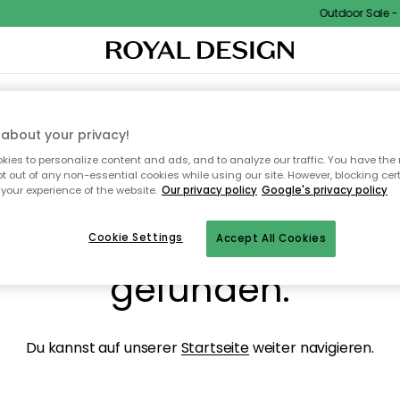
Outdoor Sale - 1
NENEINRICHTUNG
TEXTILIEN & TEPPICHE
KÜCHE
AUFBEWAHRUNG
OUTD
about your privacy!
ies to personalize content and ads, and to analyze our traffic. You have the 
pt out of any non-essential cookies while using our site. However, blocking cer
your experience of the website.
Our privacy policy
Google's privacy policy
ops, die Seite wurde ni
Cookie Settings
Accept All Cookies
gefunden.
Du kannst auf unserer
Startseite
weiter navigieren.