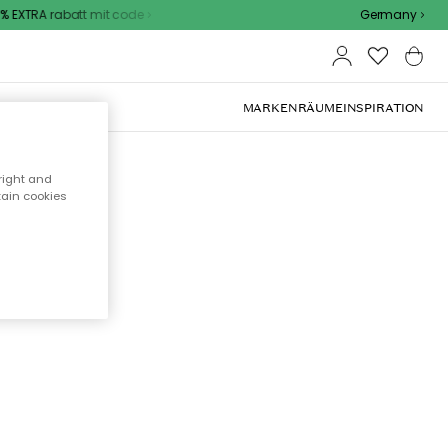
 EXTRA rabatt mit code
Germany
OOR-MÖBEL
MARKEN
RÄUME
INSPIRATION
right and
tain cookies
cht