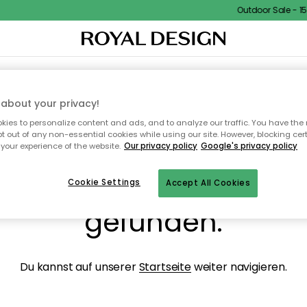
Outdoor Sale - 15%
NENEINRICHTUNG
TEXTILIEN & TEPPICHE
KÜCHE
AUFBEWAHRUNG
OUTD
about your privacy!
ies to personalize content and ads, and to analyze our traffic. You have the 
pt out of any non-essential cookies while using our site. However, blocking cer
your experience of the website.
Our privacy policy
Google's privacy policy
ops, die Seite wurde ni
Cookie Settings
Accept All Cookies
gefunden.
Du kannst auf unserer
Startseite
weiter navigieren.