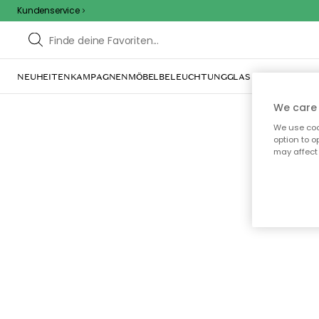
Kundenservice
NEUHEITEN
KAMPAGNEN
MÖBEL
BELEUCHTUNG
GLAS & GESCHIRR
IN
We care 
We use cook
option to o
may affect 
Oo