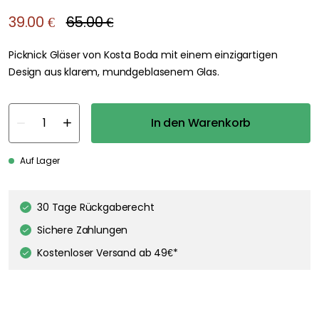
39.00 €
65.00 €
Picknick Gläser von Kosta Boda mit einem einzigartigen
Design aus klarem, mundgeblasenem Glas.
In den Warenkorb
Auf Lager
30 Tage Rückgaberecht
We care about your privacy!
Sichere Zahlungen
We use cookies to personalize content and ads, and to analyze
our traffic. You have the right and option to opt out of any non-
Kostenloser Versand ab 49€*
essential cookies while using our site. However, blocking certain
cookies may affect your experience of the website.
Our privacy
policy
Google's privacy policy
Cookie Settings
Accept All Cookies