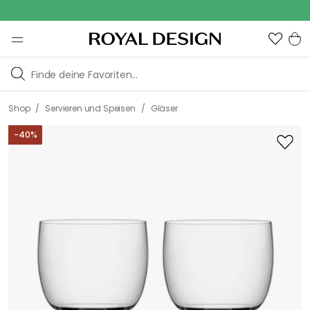
Outdoor
/
/
Shop
Servieren und Speisen
Gläser
-
40
%