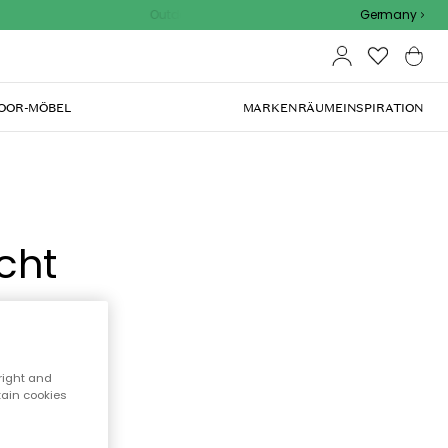
Outdoor Sale - 15% EXTRA rabatt mit code
Germany
OOR-MÖBEL
MARKEN
RÄUME
INSPIRATION
cht
right and
tain cookies