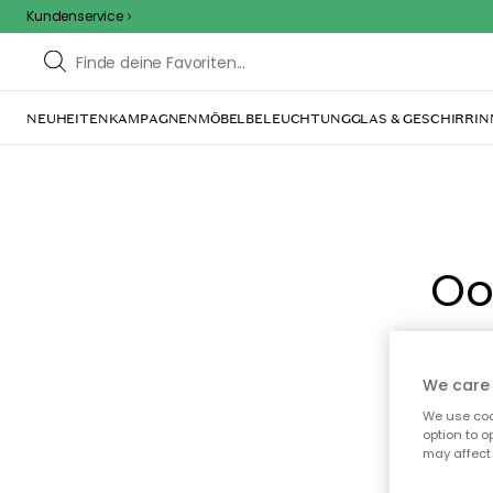
Kundenservice
NEUHEITEN
KAMPAGNEN
MÖBEL
BELEUCHTUNG
GLAS & GESCHIRR
IN
Oo
We care 
We use cook
option to o
may affect 