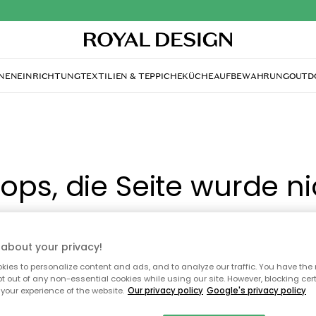
NENEINRICHTUNG
TEXTILIEN & TEPPICHE
KÜCHE
AUFBEWAHRUNG
OUTD
ops, die Seite wurde ni
gefunden.
about your privacy!
ies to personalize content and ads, and to analyze our traffic. You have the 
Du kannst auf unserer
Startseite
weiter navigieren.
pt out of any non-essential cookies while using our site. However, blocking cer
your experience of the website.
Our privacy policy
Google's privacy policy