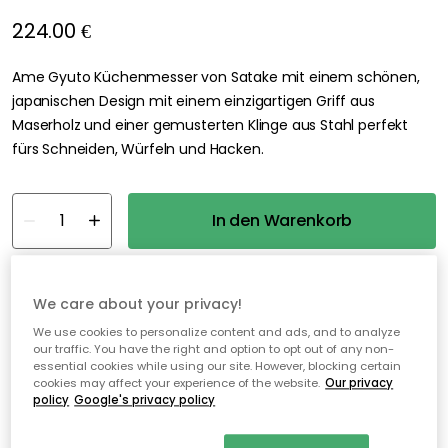
224.00 €
Ame Gyuto Küchenmesser von Satake mit einem schönen,
japanischen Design mit einem einzigartigen Griff aus
Maserholz und einer gemusterten Klinge aus Stahl perfekt
fürs Schneiden, Würfeln und Hacken.
In den Warenkorb
kostenloser Versand
Nur noch 4 Artikel auf Lager
We care about your privacy!
We use cookies to personalize content and ads, and to analyze
30 Tage Rückgaberecht
our traffic. You have the right and option to opt out of any non-
essential cookies while using our site. However, blocking certain
Sichere Zahlungen
cookies may affect your experience of the website.
Our privacy
policy
Google's privacy policy
Kostenloser Versand ab 49€*