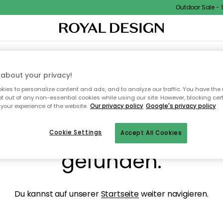
Outdoor Sale - 15
NENEINRICHTUNG
TEXTILIEN & TEPPICHE
KÜCHE
AUFBEWAHRUNG
OUTD
about your privacy!
ies to personalize content and ads, and to analyze our traffic. You have the 
pt out of any non-essential cookies while using our site. However, blocking cer
your experience of the website.
Our privacy policy
Google's privacy policy
ops, die Seite wurde ni
Cookie Settings
Accept All Cookies
gefunden.
Du kannst auf unserer
Startseite
weiter navigieren.