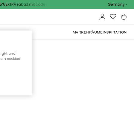
% EXTRA rabatt mit code
Germany
OOR-MÖBEL
MARKEN
RÄUME
INSPIRATION
right and
tain cookies
cht