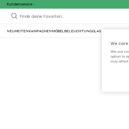
Kundenservice
NEUHEITEN
KAMPAGNEN
MÖBEL
BELEUCHTUNG
GLAS & GESCHIRR
IN
We care 
We use cook
option to o
may affect 
Oo