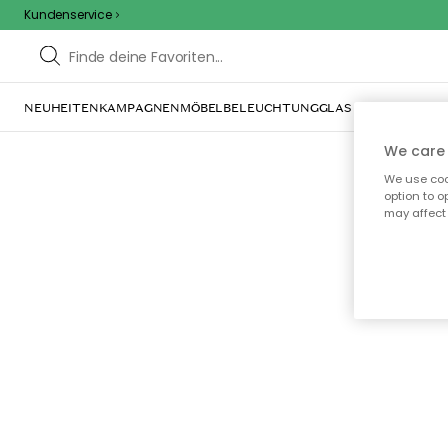
Kundenservice
NEUHEITEN
KAMPAGNEN
MÖBEL
BELEUCHTUNG
GLAS & GESCHIRR
IN
We care 
We use cook
option to o
may affect 
Oo