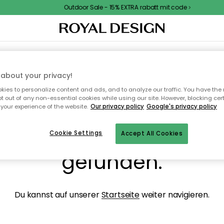
Outdoor Sale - 15% EXTRA rabatt mit code
NENEINRICHTUNG
TEXTILIEN & TEPPICHE
KÜCHE
AUFBEWAHRUNG
OUTD
about your privacy!
ies to personalize content and ads, and to analyze our traffic. You have the 
pt out of any non-essential cookies while using our site. However, blocking cer
your experience of the website.
Our privacy policy
Google's privacy policy
ops, die Seite wurde ni
Cookie Settings
Accept All Cookies
gefunden.
Du kannst auf unserer
Startseite
weiter navigieren.