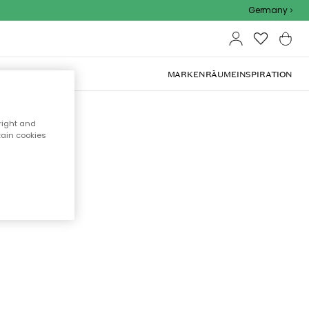
Germany
OOR-MÖBEL
MARKEN
RÄUME
INSPIRATION
right and
tain cookies
cht