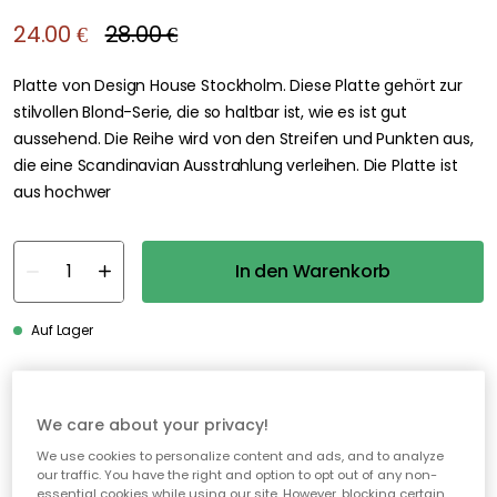
24.00 €
28.00 €
Platte von Design House Stockholm. Diese Platte gehört zur
stilvollen Blond-Serie, die so haltbar ist, wie es ist gut
aussehend. Die Reihe wird von den Streifen und Punkten aus,
die eine Scandinavian Ausstrahlung verleihen. Die Platte ist
aus hochwer
In den Warenkorb
Auf Lager
30 Tage Rückgaberecht
We care about your privacy!
Sichere Zahlungen
We use cookies to personalize content and ads, and to analyze
Kostenloser Versand ab 49€*
our traffic. You have the right and option to opt out of any non-
essential cookies while using our site. However, blocking certain