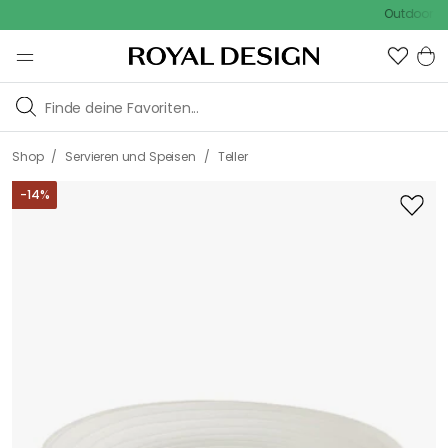
Outdoor Sale -
/
/
Shop
Servieren und Speisen
Teller
-
14
%