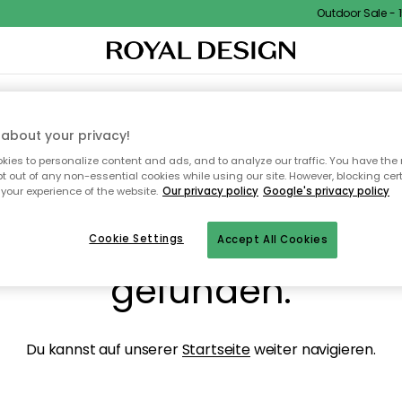
Outdoor Sale - 15
NENEINRICHTUNG
TEXTILIEN & TEPPICHE
KÜCHE
AUFBEWAHRUNG
OUTD
about your privacy!
ies to personalize content and ads, and to analyze our traffic. You have the 
pt out of any non-essential cookies while using our site. However, blocking cer
your experience of the website.
Our privacy policy
Google's privacy policy
ops, die Seite wurde ni
Cookie Settings
Accept All Cookies
gefunden.
Du kannst auf unserer
Startseite
weiter navigieren.