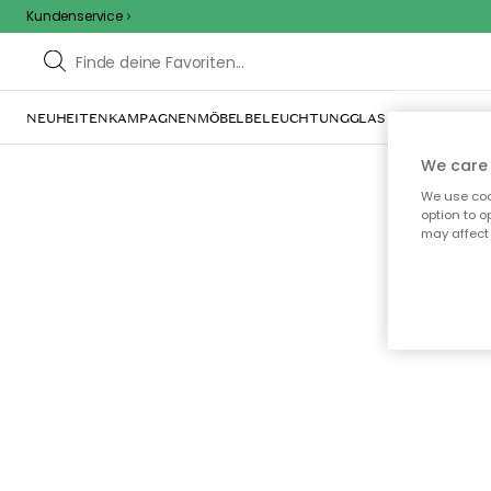
Kundenservice
NEUHEITEN
KAMPAGNEN
MÖBEL
BELEUCHTUNG
GLAS & GESCHIRR
IN
We care 
We use cook
option to o
may affect 
Oo