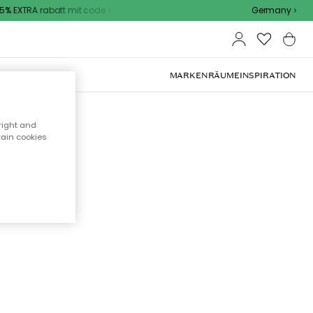
% EXTRA rabatt mit code
Germany
OOR-MÖBEL
MARKEN
RÄUME
INSPIRATION
right and
tain cookies
cht