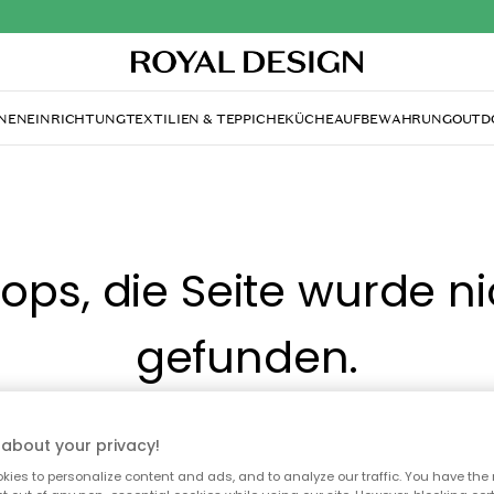
NENEINRICHTUNG
TEXTILIEN & TEPPICHE
KÜCHE
AUFBEWAHRUNG
OUTD
ops, die Seite wurde ni
gefunden.
Du kannst auf unserer
Startseite
weiter navigieren.
about your privacy!
ies to personalize content and ads, and to analyze our traffic. You have the 