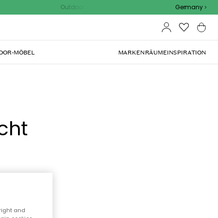
Outdoor Sale - 15% EXTRA rabatt mit code
Germany
OOR-MÖBEL
MARKEN
RÄUME
INSPIRATION
cht
right and