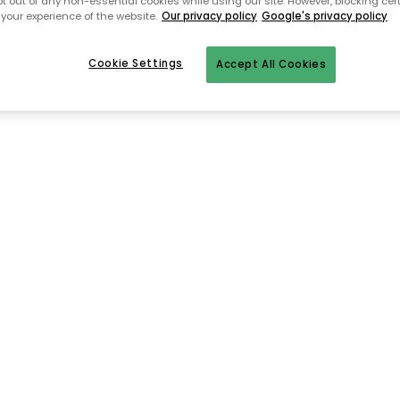
pt out of any non-essential cookies while using our site. However, blocking cer
your experience of the website.
Our privacy policy
Google's privacy policy
Zur Startseite
Cookie Settings
Accept All Cookies