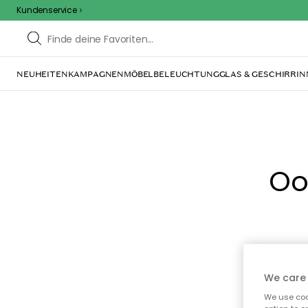
Kundenservice
NEUHEITEN
KAMPAGNEN
MÖBEL
BELEUCHTUNG
GLAS & GESCHIRR
IN
Oo
We care 
We use cook