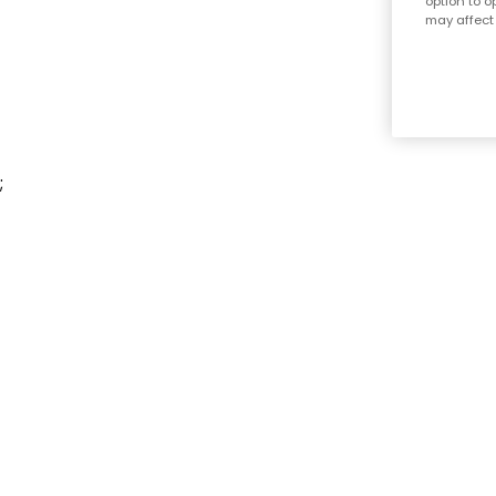
option to o
may affect 
;