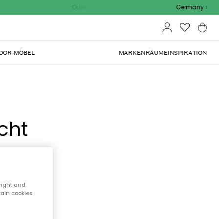
Outdoor Sale - 15% EXTRA rabatt mit code
Germany
OOR-MÖBEL
MARKEN
RÄUME
INSPIRATION
cht
right and
tain cookies