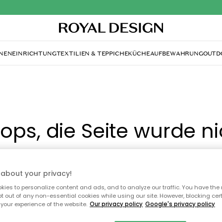
NENEINRICHTUNG
TEXTILIEN & TEPPICHE
KÜCHE
AUFBEWAHRUNG
OUTD
ops, die Seite wurde ni
gefunden.
about your privacy!
ies to personalize content and ads, and to analyze our traffic. You have the 
Du kannst auf unserer
Startseite
weiter navigieren.
pt out of any non-essential cookies while using our site. However, blocking cer
your experience of the website.
Our privacy policy
Google's privacy policy