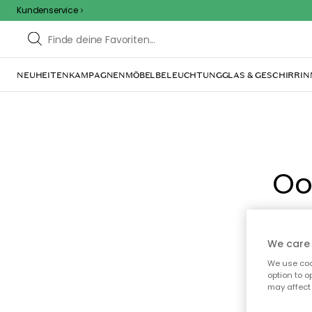
Kundenservice
NEUHEITEN
KAMPAGNEN
MÖBEL
BELEUCHTUNG
GLAS & GESCHIRR
IN
Oo
We care 
We use cook
option to o
may affect 