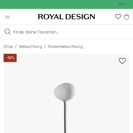
Outdoor Sale
/
/
Shop
Beleuchtung
Bodenbeleuchtung
-
10
%