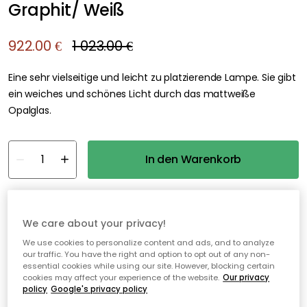
Graphit/ Weiß
922.00 €
1 023.00 €
Eine sehr vielseitige und leicht zu platzierende Lampe. Sie gibt
ein weiches und schönes Licht durch das mattweiße
Opalglas.
In den Warenkorb
kostenloser Versand
Nur noch 1 Artikel auf Lager
We care about your privacy!
Genomtänkta tillval
We use cookies to personalize content and ads, and to analyze
our traffic. You have the right and option to opt out of any non-
EDGEFORM
essential cookies while using our site. However, blocking certain
Edgeform Classic Lichtquelle E27 5W 560lm 2700K Dimmbar, Transparent
cookies may affect your experience of the website.
Our privacy
policy
Google's privacy policy
15.00 €