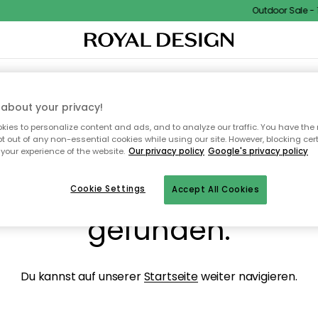
Outdoor Sale - 15
NENEINRICHTUNG
TEXTILIEN & TEPPICHE
KÜCHE
AUFBEWAHRUNG
OUTD
about your privacy!
ies to personalize content and ads, and to analyze our traffic. You have the 
pt out of any non-essential cookies while using our site. However, blocking cer
your experience of the website.
Our privacy policy
Google's privacy policy
ops, die Seite wurde ni
Cookie Settings
Accept All Cookies
gefunden.
Du kannst auf unserer
Startseite
weiter navigieren.