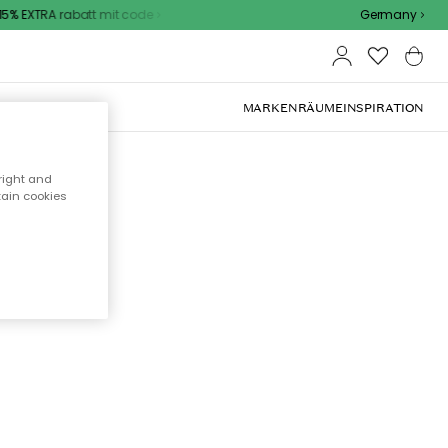
% EXTRA rabatt mit code
Germany
OOR-MÖBEL
MARKEN
RÄUME
INSPIRATION
right and
tain cookies
cht