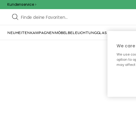
Kundenservice
NEUHEITEN
KAMPAGNEN
MÖBEL
BELEUCHTUNG
GLAS & GESCHIRR
IN
We care 
We use cook
option to o
may affect 
Oo