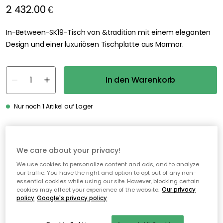
2 432.00 €
In-Between-SK19-Tisch von &tradition mit einem eleganten
Design und einer luxuriösen Tischplatte aus Marmor.
In den Warenkorb
Nur noch 1 Artikel auf Lager
30 Tage Rückgaberecht
We care about your privacy!
Sichere Zahlungen
We use cookies to personalize content and ads, and to analyze
Kostenloser Versand ab 49€*
our traffic. You have the right and option to opt out of any non-
essential cookies while using our site. However, blocking certain
cookies may affect your experience of the website.
Our privacy
policy
Google's privacy policy