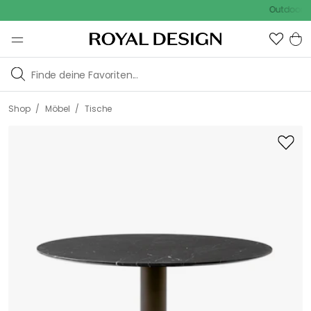
Outdoor Sale 
/
/
Shop
Möbel
Tische