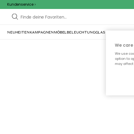
Kundenservice
NEUHEITEN
KAMPAGNEN
MÖBEL
BELEUCHTUNG
GLAS & GESCHIRR
IN
We care 
We use cook
option to o
may affect 
Oo