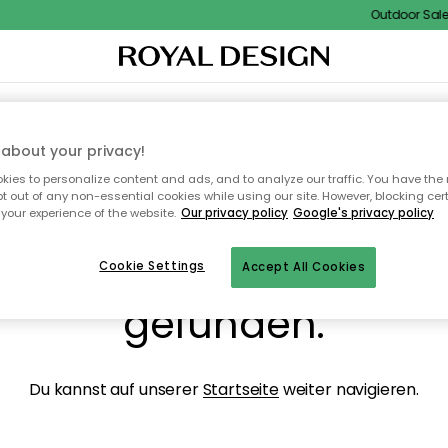
Outdoor Sale -
NENEINRICHTUNG
TEXTILIEN & TEPPICHE
KÜCHE
AUFBEWAHRUNG
OUTD
about your privacy!
ies to personalize content and ads, and to analyze our traffic. You have the 
pt out of any non-essential cookies while using our site. However, blocking cer
your experience of the website.
Our privacy policy
Google's privacy policy
ops, die Seite wurde ni
Cookie Settings
Accept All Cookies
gefunden.
Du kannst auf unserer
Startseite
weiter navigieren.