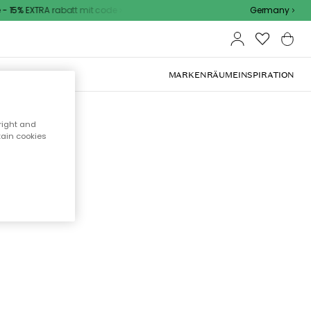
 15% EXTRA rabatt mit code
Germany
OOR-MÖBEL
MARKEN
RÄUME
INSPIRATION
right and
tain cookies
cht