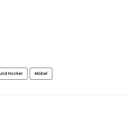
 und Hocker
Möbel