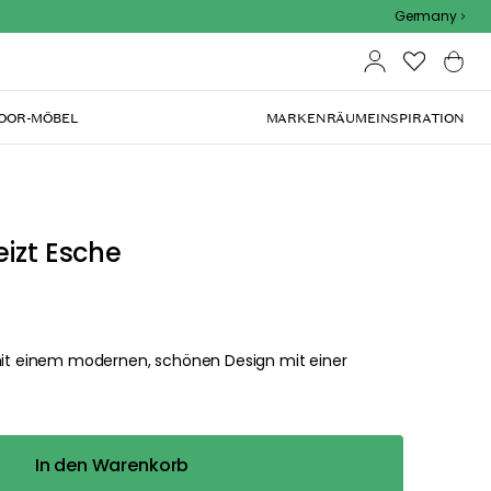
Outdoor Sale - 15% EXTRA rabatt mit code
Germany
OOR-MÖBEL
MARKEN
RÄUME
INSPIRATION
eizt Esche
t einem modernen, schönen Design mit einer
In den Warenkorb