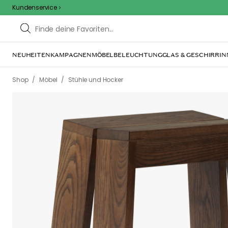
Kundenservice
NEUHEITEN
KAMPAGNEN
MÖBEL
BELEUCHTUNG
GLAS & GESCHIRR
IN
/
/
Shop
Möbel
Stühle und Hocker