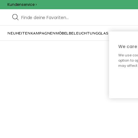
Kundenservice
NEUHEITEN
KAMPAGNEN
MÖBEL
BELEUCHTUNG
GLAS & GESCHIRR
IN
We care 
We use cook
option to o
may affect 
Oo