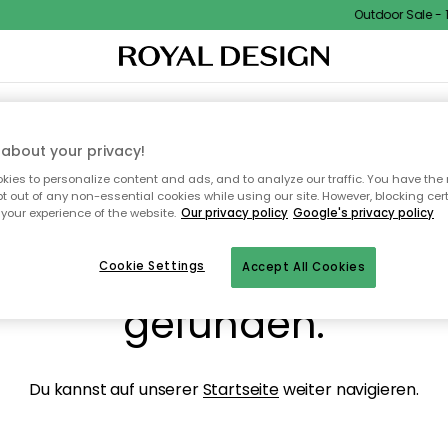
Outdoor Sale - 15
NENEINRICHTUNG
TEXTILIEN & TEPPICHE
KÜCHE
AUFBEWAHRUNG
OUTD
about your privacy!
ies to personalize content and ads, and to analyze our traffic. You have the 
pt out of any non-essential cookies while using our site. However, blocking cer
your experience of the website.
Our privacy policy
Google's privacy policy
ops, die Seite wurde ni
Cookie Settings
Accept All Cookies
gefunden.
Du kannst auf unserer
Startseite
weiter navigieren.