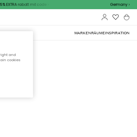
% EXTRA rabatt mit code
Germany
OOR-MÖBEL
MARKEN
RÄUME
INSPIRATION
right and
tain cookies
cht