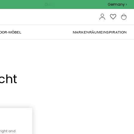
Outdoor Sale - 15% EXTRA rabatt mit code
Germany
OOR-MÖBEL
MARKEN
RÄUME
INSPIRATION
cht
right and