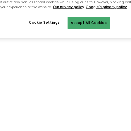
pt out of any non-essential cookies while using our site. However, blocking cer
Zur Startseite
your experience of the website.
Our privacy policy
Google's privacy policy
Cookie Settings
Accept All Cookies