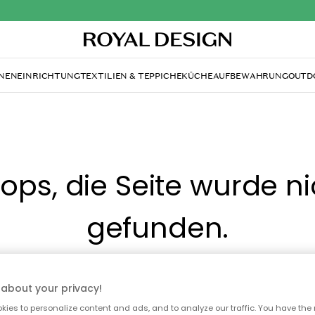
NENEINRICHTUNG
TEXTILIEN & TEPPICHE
KÜCHE
AUFBEWAHRUNG
OUTD
ops, die Seite wurde ni
gefunden.
Du kannst auf unserer
Startseite
weiter navigieren.
about your privacy!
ies to personalize content and ads, and to analyze our traffic. You have the 