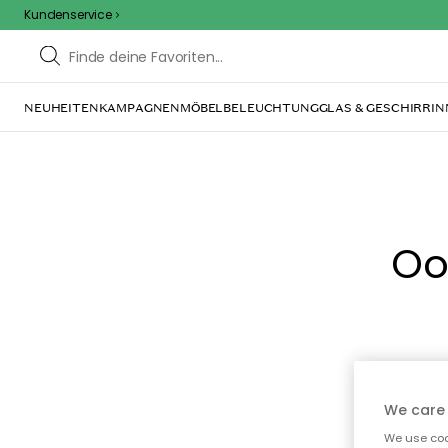
Kundenservice
NEUHEITEN
KAMPAGNEN
MÖBEL
BELEUCHTUNG
GLAS & GESCHIRR
IN
Oo
We care 
We use cook