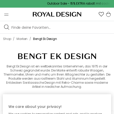
Outdoor Sale - 15% EXTRA rabatt mit code
/
/
Shop
Marken
Bengt Ek Design
BENGT EK DESIGN
Bengt Ek Design ist ein weltbekanntes Unternehmen, das 1975 in der
Schweiz gegründet wurde. Die Marke entwirft robuste Waagen,
Thermometer, Uhren und mehr, um Ihren Alltag leichter zu gestalten. Die
Produkte werden aus rostfreiem Stahl und Aluminium hergestellt.
Entdecken Sie klassische Design mit Retro-Charme sowie moderne
Artikel in niedlicher Aufmachung.
Alle Marken
We care about your privacy!
We use cookies to personalize content and ads, and to analyze