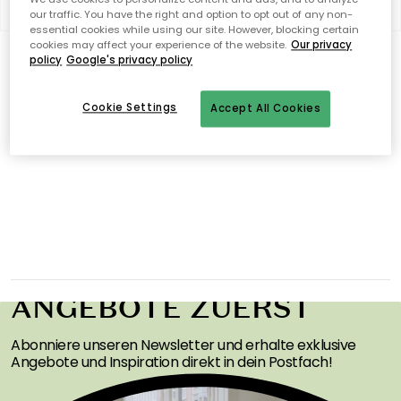
Filter
Sortieren nach
our traffic. You have the right and option to opt out of any non-
essential cookies while using our site. However, blocking certain
cookies may affect your experience of the website.
Our privacy
0 Produkte
policy
Google's privacy policy
Anzeigen (48)
Keine Produkte gefunden
Cookie Settings
Accept All Cookies
ERHALTEN SIE
INSPIRATION &
ANGEBOTE ZUERST
Abonniere unseren Newsletter und erhalte exklusive
Angebote und Inspiration direkt in dein Postfach!