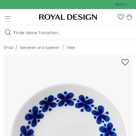
Outdoor Sale - 
/
/
Shop
Servieren und Speisen
Teller