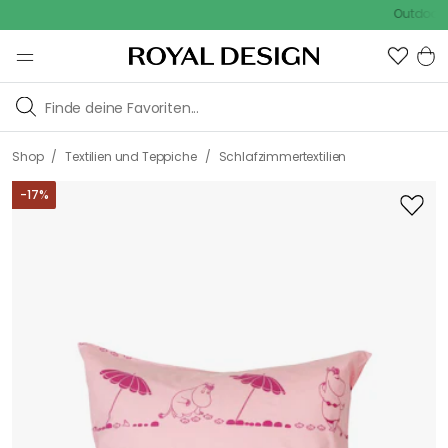
Outdoor Sale
/
/
Shop
Textilien und Teppiche
Schlafzimmertextilien
-
17
%