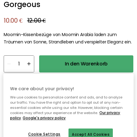
Gorgeous
10.00 €
12.00 €
Moomin-Kissenbezüge von Moomin Arabia laden zum
Träumen von Sonne, Strandleben und verspielter Eleganz ein.
In den Warenkorb
Nur noch 4 Artikel auf Lager
We care about your privacy!
We use cookies to personalize content and ads, and to analyze
30 Tage Rückgaberecht
our traffic. You have the right and option to opt out of any non-
essential cookies while using our site. However, blocking certain
Sichere Zahlungen
cookies may affect your experience of the website.
Our privacy
policy
Google's privacy policy
Kostenloser Versand ab 49€*
Cookie Settings
Accept All Cookies