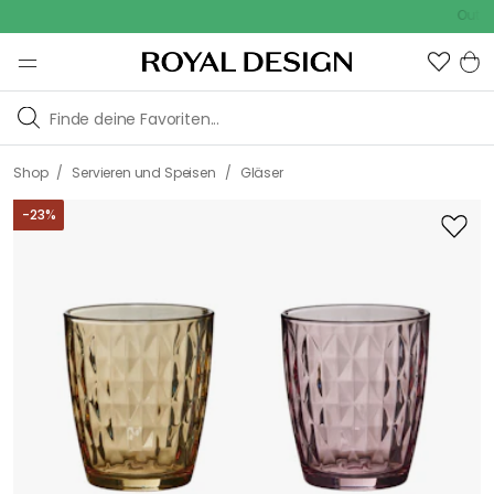
Outdoor Sa
/
/
Shop
Servieren und Speisen
Gläser
-
23
%