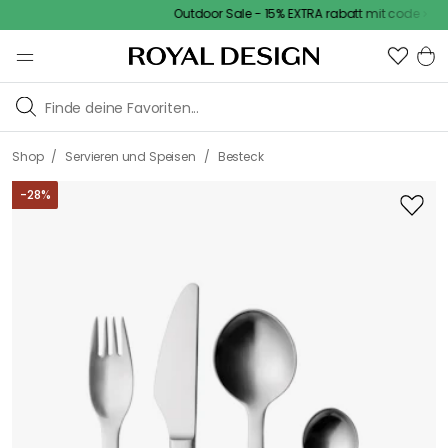
Outdoor Sale - 15% EXTRA rabatt mit code
/
/
Shop
Servieren und Speisen
Besteck
-
28
%