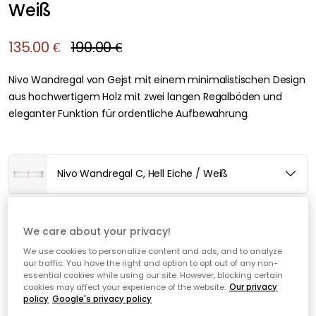
Weiß
135.00 €
190.00 €
Nivo Wandregal von Gejst mit einem minimalistischen Design
aus hochwertigem Holz mit zwei langen Regalböden und
eleganter Funktion für ordentliche Aufbewahrung.
Nivo Wandregal C, Hell Eiche / Weiß
In den Warenkorb
We care about your privacy!
We use cookies to personalize content and ads, and to analyze
kostenloser Versand
Nur noch 4 Artikel auf Lager
our traffic. You have the right and option to opt out of any non-
essential cookies while using our site. However, blocking certain
cookies may affect your experience of the website.
Our privacy
policy
Google's privacy policy
30 Tage Rückgaberecht