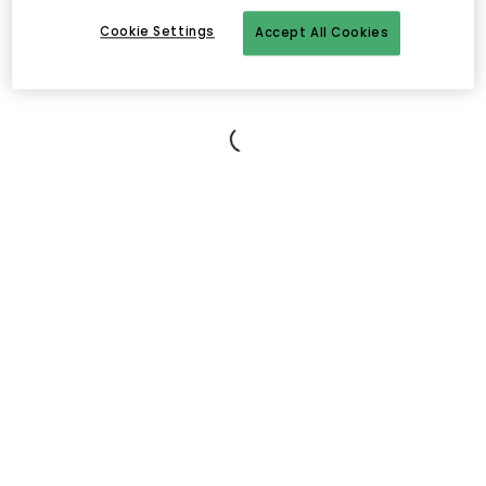
Sichere Zahlungen
Cookie Settings
Accept All Cookies
Kostenloser Versand ab 49€*
Beschreibung
Das
Wandregal
von
Gejst
hat ein
minimalistisches
Design
aus
hochwertigem
Holz
mit zwei
langen
Regalböden
und
eleganter
Funktion
für ordentliche Aufbewahrung
. Es hat einen
netten
Stil
mit
versteckten
Schrauben
perfekt
für einen sauberen Look
.
Wähle zwischen unterschiedlichen Farben und Materialien
.
Entworfen von Böttcher & Kayser.