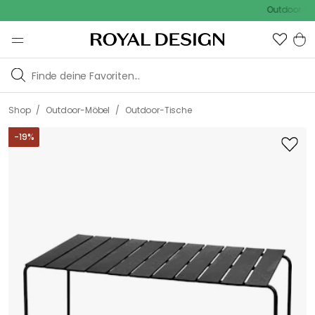
Outdoor Sale - 
/
/
Shop
Outdoor-Möbel
Outdoor-Tische
-
19
%