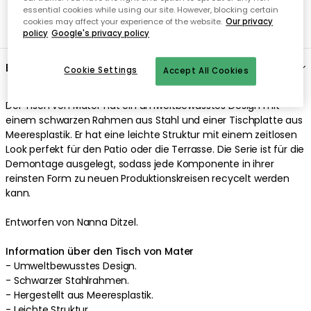
essential cookies while using our site. However, blocking certain
cookies may affect your experience of the website.
Our privacy
policy
Google's privacy policy
Beschreibung
Cookie Settings
Accept All Cookies
Der
Tisch
von
Mater
hat ein
umweltbewusstes
Design
mit
einem
schwarzen
Rahmen
aus
Stahl
und einer
Tischplatte
aus
Meeresplastik
. Er hat eine
leichte
Struktur
mit einem
zeitlosen
Look
perfekt
für den Patio oder die Terrasse
.
Die Serie ist für die
Demontage ausgelegt, sodass jede Komponente in ihrer
reinsten Form zu neuen Produktionskreisen recycelt werden
kann
.
Entworfen von Nanna Ditzel.
Information über den Tisch von Mater
-
Umweltbewusstes
Design
.
-
Schwarzer
Stahlrahmen
.
- Hergestellt aus
Meeresplastik
.
-
Leichte
Struktur
.