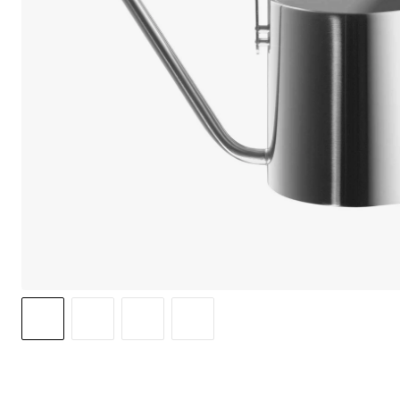
We care 
We use cook
option to o
may affect 