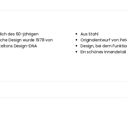
lich des 60-jährigen
Aus Stahl
iche Design wurde 1978 von
Originalentwurf von Pe
Steltons Design-DNA
Design, bei dem Funktiona
Ein schönes Innendetail