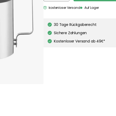
about your privacy!
kostenloser Versand
Auf Lager
ies to personalize content and ads, and to analyze our traffic. You have the 
pt out of any non-essential cookies while using our site. However, blocking cer
your experience of the website.
Our privacy policy
Google's privacy policy
30 Tage Rückgaberecht
Sichere Zahlungen
Cookie Settings
Accept All Cookies
Kostenloser Versand ab 49€*