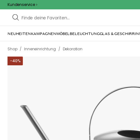
Kundenservice
NEUHEITEN
KAMPAGNEN
MÖBEL
BELEUCHTUNG
GLAS & GESCHIRR
IN
/
/
Shop
Inneneinrichtung
Dekoration
-
40
%