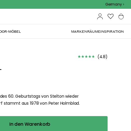
Outdoor Sale - 15% EXTRA rabatt mit code
Germany
OOR-MÖBEL
MARKEN
RÄUME
INSPIRATION
(
4.8
)
L
 des 60. Geburtstags von Stelton wieder
f stammt aus 1978 von Peter Holmblad.
In den Warenkorb