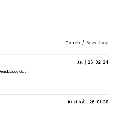
Datum
Bewertung
J.P.
26-02-24
 Preisklasse das
Kristin Å
26-01-30