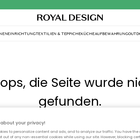
NENEINRICHTUNG
TEXTILIEN & TEPPICHE
KÜCHE
AUFBEWAHRUNG
OUTD
ops, die Seite wurde ni
gefunden.
Du kannst auf unserer
Startseite
weiter navigieren.
about your privacy!
ies to personalize content and ads, and to analyze our traffic. You have the 
pt out of any non-essential cookies while using our site. However, blocking cer