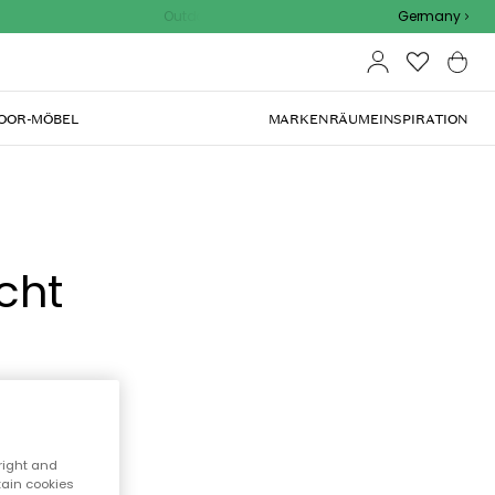
Outdoor Sale - 15% EXTRA rabatt mit code
Germany
OOR-MÖBEL
MARKEN
RÄUME
INSPIRATION
cht
right and
tain cookies