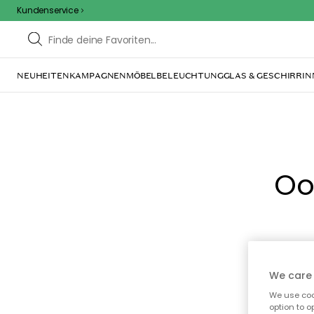
Kundenservice
NEUHEITEN
KAMPAGNEN
MÖBEL
BELEUCHTUNG
GLAS & GESCHIRR
IN
Oo
We care 
We use cook
option to o