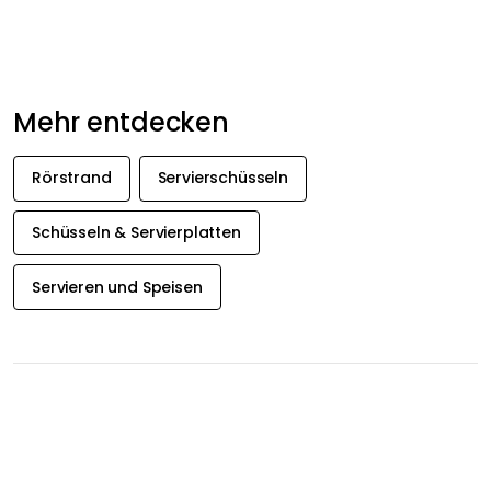
Rörstrand
Servierschüsseln
Schüsseln & Servierplatten
Servieren und Speisen
ERHALTEN SIE
INSPIRATION &
ANGEBOTE ZUERST
Abonniere unseren Newsletter und erhalte exklusive
Angebote und Inspiration direkt in dein Postfach!
Ich stimme der
Datenschutzerklärung von Royal Design zu