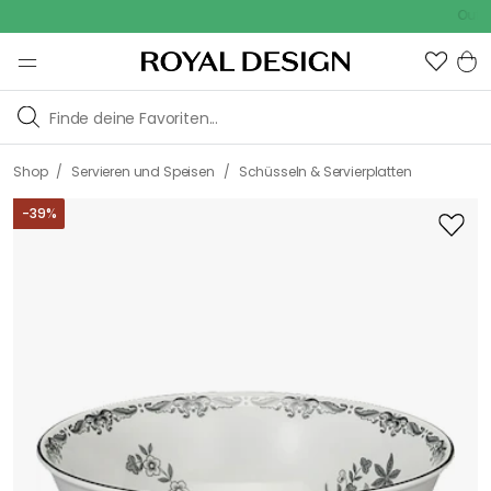
Outdoor S
/
/
Shop
Servieren und Speisen
Schüsseln & Servierplatten
-
39
%