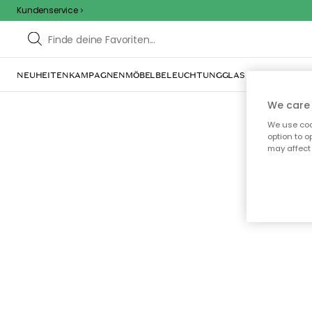
Kundenservice
NEUHEITEN
KAMPAGNEN
MÖBEL
BELEUCHTUNG
GLAS & GESCHIRR
IN
We care 
We use cook
option to o
may affect 
Oo