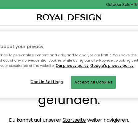
Outdoor Sale - 15%
NENEINRICHTUNG
TEXTILIEN & TEPPICHE
KÜCHE
AUFBEWAHRUNG
OUTD
about your privacy!
ies to personalize content and ads, and to analyze our traffic. You have the 
pt out of any non-essential cookies while using our site. However, blocking cer
your experience of the website.
Our privacy policy
Google's privacy policy
ops, die Seite wurde ni
Cookie Settings
Accept All Cookies
gefunden.
Du kannst auf unserer
Startseite
weiter navigieren.