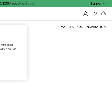
 EXTRA rabatt mit code
Germany
OOR-MÖBEL
MARKEN
RÄUME
INSPIRATION
right and
tain cookies
cht