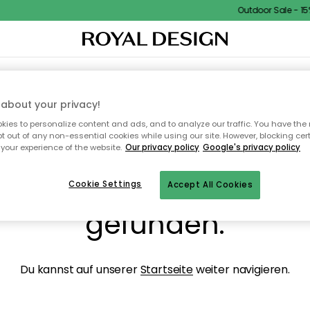
Outdoor Sale - 15%
NENEINRICHTUNG
TEXTILIEN & TEPPICHE
KÜCHE
AUFBEWAHRUNG
OUTD
about your privacy!
ies to personalize content and ads, and to analyze our traffic. You have the 
pt out of any non-essential cookies while using our site. However, blocking cer
your experience of the website.
Our privacy policy
Google's privacy policy
ops, die Seite wurde ni
Cookie Settings
Accept All Cookies
gefunden.
Du kannst auf unserer
Startseite
weiter navigieren.