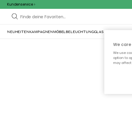
Kundenservice
NEUHEITEN
KAMPAGNEN
MÖBEL
BELEUCHTUNG
GLAS & GESCHIRR
IN
We care 
We use cook
option to o
may affect 
Oo