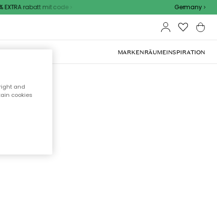
 EXTRA rabatt mit code
Germany
OOR-MÖBEL
MARKEN
RÄUME
INSPIRATION
right and
tain cookies
cht