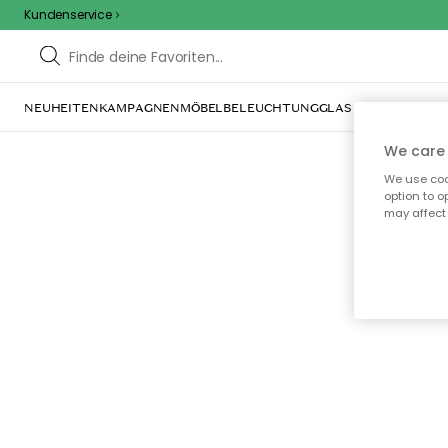
Kundenservice
NEUHEITEN
KAMPAGNEN
MÖBEL
BELEUCHTUNG
GLAS & GESCHIRR
IN
We care 
We use cook
option to o
may affect 
Oo