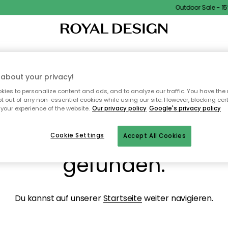
Outdoor Sale - 15%
NENEINRICHTUNG
TEXTILIEN & TEPPICHE
KÜCHE
AUFBEWAHRUNG
OUTD
about your privacy!
ies to personalize content and ads, and to analyze our traffic. You have the 
pt out of any non-essential cookies while using our site. However, blocking cer
your experience of the website.
Our privacy policy
Google's privacy policy
ops, die Seite wurde ni
Cookie Settings
Accept All Cookies
gefunden.
Du kannst auf unserer
Startseite
weiter navigieren.