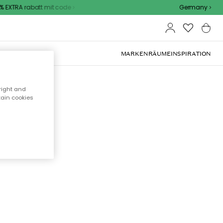
 EXTRA rabatt mit code
Germany
OOR-MÖBEL
MARKEN
RÄUME
INSPIRATION
right and
tain cookies
cht