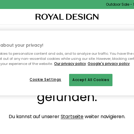
Outdoor Sale - 15
NENEINRICHTUNG
TEXTILIEN & TEPPICHE
KÜCHE
AUFBEWAHRUNG
OUTD
about your privacy!
ies to personalize content and ads, and to analyze our traffic. You have the 
pt out of any non-essential cookies while using our site. However, blocking cer
your experience of the website.
Our privacy policy
Google's privacy policy
ops, die Seite wurde ni
Cookie Settings
Accept All Cookies
gefunden.
Du kannst auf unserer
Startseite
weiter navigieren.