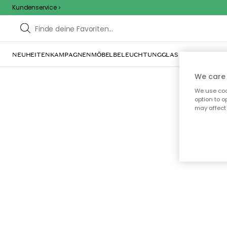
Kundenservice
NEUHEITEN
KAMPAGNEN
MÖBEL
BELEUCHTUNG
GLAS & GESCHIRR
IN
We care 
We use cook
option to o
may affect 
Oo