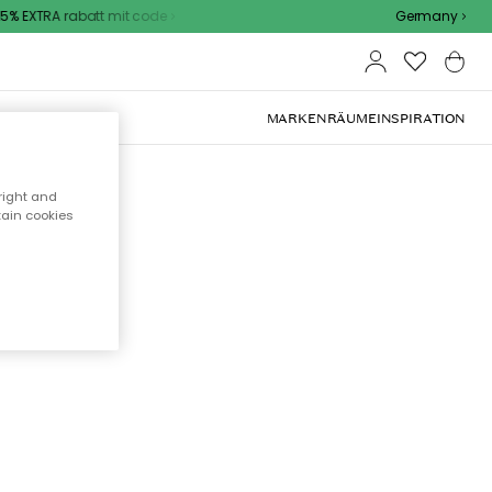
% EXTRA rabatt mit code
Germany
OOR-MÖBEL
MARKEN
RÄUME
INSPIRATION
right and
tain cookies
cht