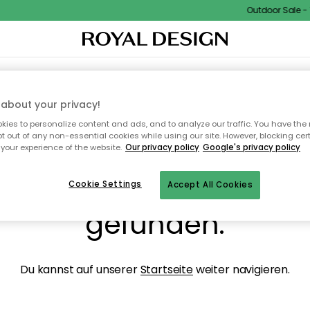
Outdoor Sale - 15
NENEINRICHTUNG
TEXTILIEN & TEPPICHE
KÜCHE
AUFBEWAHRUNG
OUTD
about your privacy!
ies to personalize content and ads, and to analyze our traffic. You have the 
pt out of any non-essential cookies while using our site. However, blocking cer
your experience of the website.
Our privacy policy
Google's privacy policy
ops, die Seite wurde ni
Cookie Settings
Accept All Cookies
gefunden.
Du kannst auf unserer
Startseite
weiter navigieren.