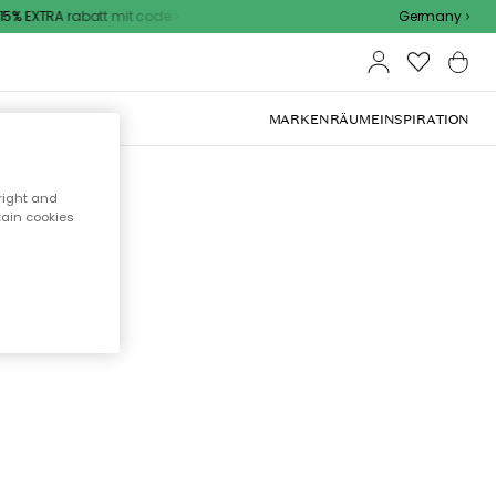
% EXTRA rabatt mit code
Germany
OOR-MÖBEL
MARKEN
RÄUME
INSPIRATION
right and
tain cookies
cht