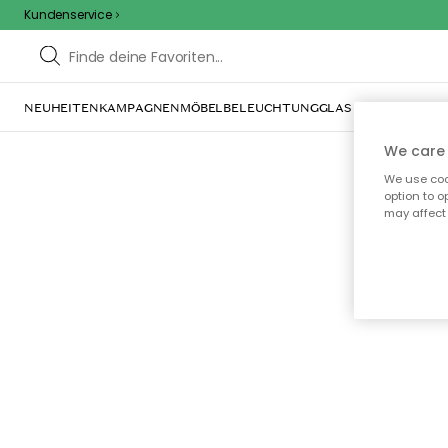
Kundenservice
NEUHEITEN
KAMPAGNEN
MÖBEL
BELEUCHTUNG
GLAS & GESCHIRR
IN
We care 
We use cook
option to o
may affect 
Oo