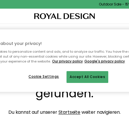
Outdoor Sale - 15% 
NENEINRICHTUNG
TEXTILIEN & TEPPICHE
KÜCHE
AUFBEWAHRUNG
OUTD
about your privacy!
ies to personalize content and ads, and to analyze our traffic. You have the 
pt out of any non-essential cookies while using our site. However, blocking cer
your experience of the website.
Our privacy policy
Google's privacy policy
ops, die Seite wurde ni
Cookie Settings
Accept All Cookies
gefunden.
Du kannst auf unserer
Startseite
weiter navigieren.