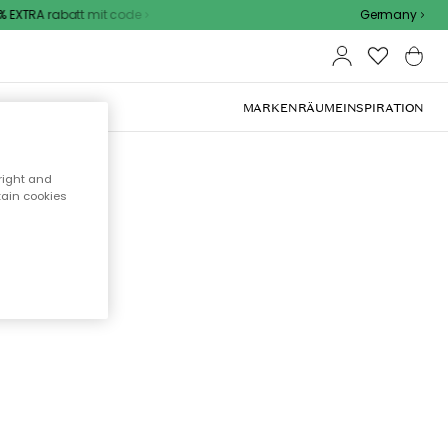
EXTRA rabatt mit code
Germany
OOR-MÖBEL
MARKEN
RÄUME
INSPIRATION
right and
tain cookies
cht