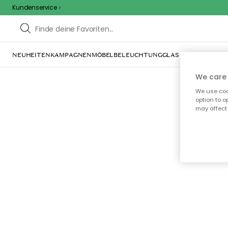
Kundenservice
NEUHEITEN
KAMPAGNEN
MÖBEL
BELEUCHTUNG
GLAS & GESCHIRR
IN
We care 
We use cook
option to o
may affect 
Oo