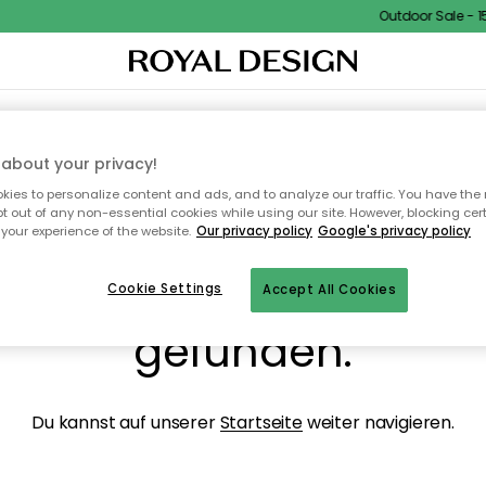
Outdoor Sale - 15%
NENEINRICHTUNG
TEXTILIEN & TEPPICHE
KÜCHE
AUFBEWAHRUNG
OUTD
about your privacy!
ies to personalize content and ads, and to analyze our traffic. You have the 
pt out of any non-essential cookies while using our site. However, blocking cer
your experience of the website.
Our privacy policy
Google's privacy policy
ops, die Seite wurde ni
Cookie Settings
Accept All Cookies
gefunden.
Du kannst auf unserer
Startseite
weiter navigieren.