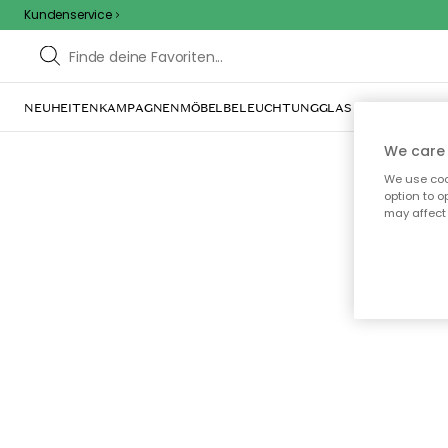
Kundenservice
NEUHEITEN
KAMPAGNEN
MÖBEL
BELEUCHTUNG
GLAS & GESCHIRR
IN
We care 
We use cook
option to o
may affect 
Oo