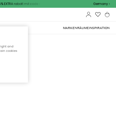
 EXTRA rabatt mit code
Germany
OOR-MÖBEL
MARKEN
RÄUME
INSPIRATION
right and
tain cookies
cht