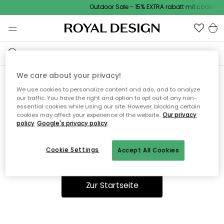
Outdoor Sale - 15% EXTRA rabatt mit code
We care about your privacy!
We use cookies to personalize content and ads, and to analyze
Ooops, die Seite wurde nicht
our traffic. You have the right and option to opt out of any non-
essential cookies while using our site. However, blocking certain
gefunden.
cookies may affect your experience of the website.
Our privacy
policy
Google's privacy policy
Cookie Settings
Accept All Cookies
Du kannst auf unserer
Startseite
weiter navigieren.
Zur Startseite