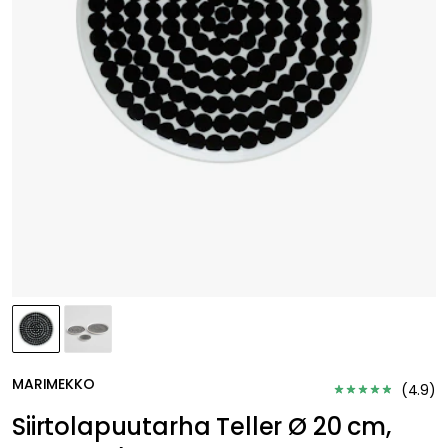
MARIMEKKO
(
4.9
)
Siirtolapuutarha Teller Ø 20 cm,