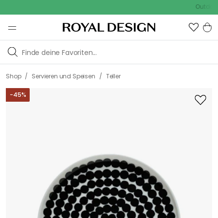
Outdoor Sale 
/
/
Shop
Servieren und Speisen
Teller
-
45
%