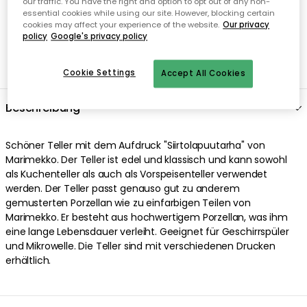
our traffic. You have the right and option to opt out of any non-
essential cookies while using our site. However, blocking certain
cookies may affect your experience of the website.
Our privacy
policy
Google's privacy policy
Cookie Settings
Accept All Cookies
Beschreibung
Schöner Teller mit dem Aufdruck "Siirtolapuutarha" von
Marimekko. Der Teller ist edel und klassisch und kann sowohl
als Kuchenteller als auch als Vorspeisenteller verwendet
werden. Der Teller passt genauso gut zu anderem
gemusterten Porzellan wie zu einfarbigen Teilen von
Marimekko. Er besteht aus hochwertigem Porzellan, was ihm
eine lange Lebensdauer verleiht. Geeignet für Geschirrspüler
und Mikrowelle. Die Teller sind mit verschiedenen Drucken
erhältlich.