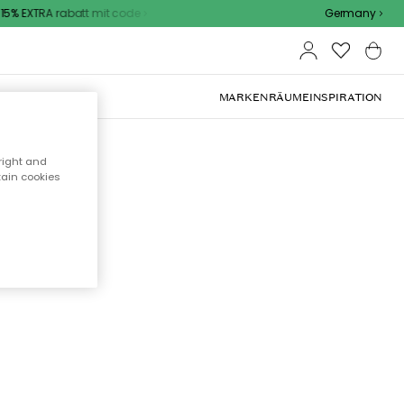
5% EXTRA rabatt mit code
Germany
OOR-MÖBEL
MARKEN
RÄUME
INSPIRATION
right and
tain cookies
cht