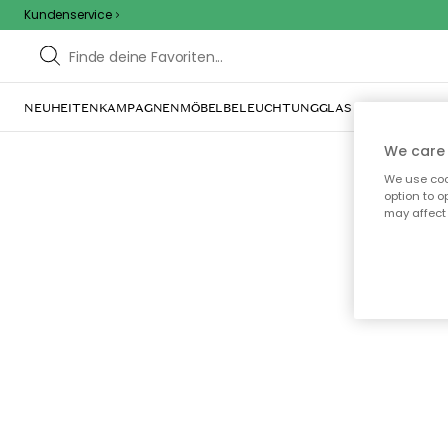
Kundenservice
NEUHEITEN
KAMPAGNEN
MÖBEL
BELEUCHTUNG
GLAS & GESCHIRR
IN
We care 
We use cook
option to o
may affect 
Oo