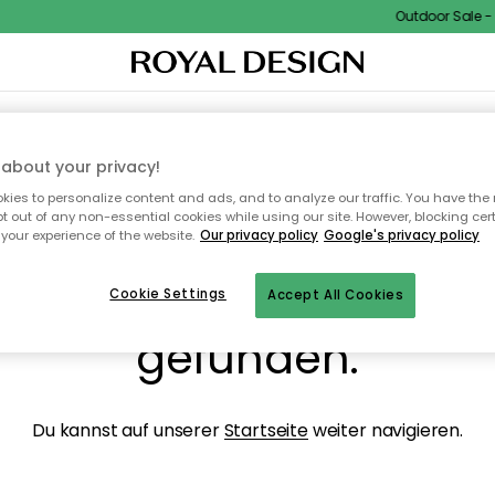
Outdoor Sale - 1
NENEINRICHTUNG
TEXTILIEN & TEPPICHE
KÜCHE
AUFBEWAHRUNG
OUTD
about your privacy!
ies to personalize content and ads, and to analyze our traffic. You have the 
pt out of any non-essential cookies while using our site. However, blocking cer
your experience of the website.
Our privacy policy
Google's privacy policy
ops, die Seite wurde ni
Cookie Settings
Accept All Cookies
gefunden.
Du kannst auf unserer
Startseite
weiter navigieren.