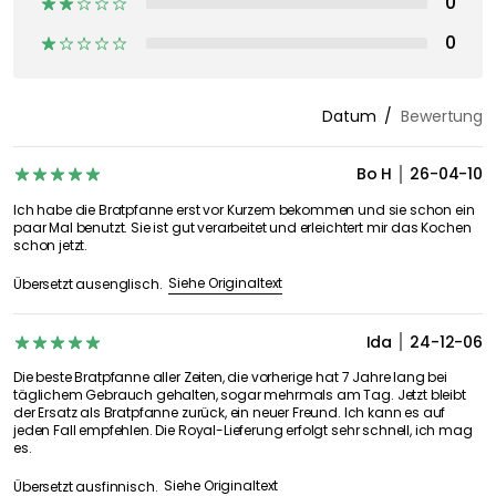
0
0
Datum
Bewertung
Bo H
26-04-10
Ich habe die Bratpfanne erst vor Kurzem bekommen und sie schon ein
paar Mal benutzt. Sie ist gut verarbeitet und erleichtert mir das Kochen
schon jetzt.
Siehe Originaltext
Übersetzt ausenglisch.
Ida
24-12-06
Die beste Bratpfanne aller Zeiten, die vorherige hat 7 Jahre lang bei
täglichem Gebrauch gehalten, sogar mehrmals am Tag. Jetzt bleibt
der Ersatz als Bratpfanne zurück, ein neuer Freund. Ich kann es auf
jeden Fall empfehlen. Die Royal-Lieferung erfolgt sehr schnell, ich mag
es.
Siehe Originaltext
Übersetzt ausfinnisch.