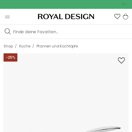
Outdoor Sa
/
/
Shop
Küche
Pfannen und Kochtöpfe
-
25
%