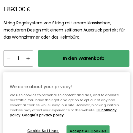
1 893.00 €
String Regalsystem von String mit einem klassischen,
modularen Design mit einem zeitlosen Ausdruck perfekt für
das Wohnzimmer oder das Heimbüro.
In den Warenkorb
Auf Lager
We care about your privacy!
30 Tage Rückgaberecht
We use cookies to personalize content and ads, and to analyze
our traffic. You have the right and option to opt out of any non-
Sichere Zahlungen
essential cookies while using our site. However, blocking certain
cookies may affect your experience of the website.
Our privacy
Kostenloser Versand ab 49€*
policy
Google's privacy policy
Cookie Settings
Accept All Cookies