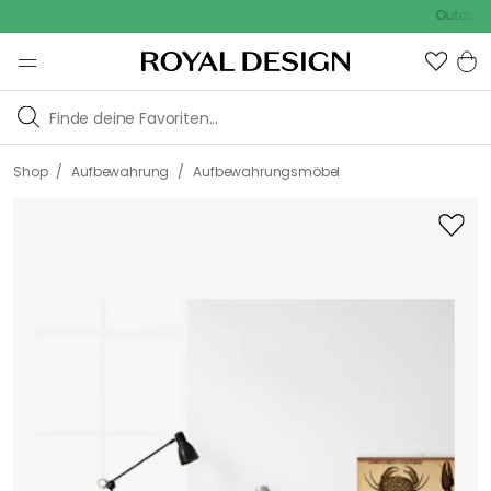
Outdoor Sal
/
/
Shop
Aufbewahrung
Aufbewahrungsmöbel