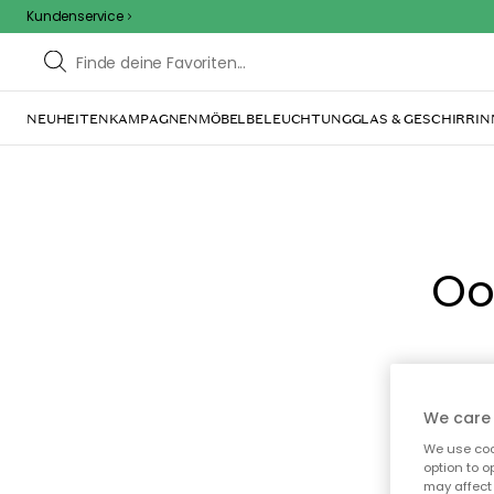
Kundenservice
NEUHEITEN
KAMPAGNEN
MÖBEL
BELEUCHTUNG
GLAS & GESCHIRR
IN
Oo
We care 
We use cook
option to o
may affect 