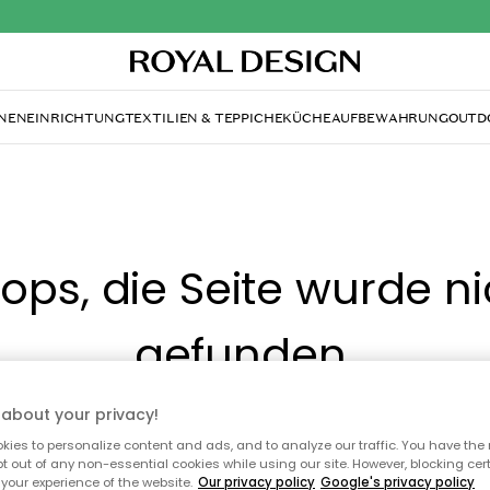
NENEINRICHTUNG
TEXTILIEN & TEPPICHE
KÜCHE
AUFBEWAHRUNG
OUTD
ops, die Seite wurde ni
gefunden.
about your privacy!
Du kannst auf unserer
Startseite
weiter navigieren.
ies to personalize content and ads, and to analyze our traffic. You have the 
pt out of any non-essential cookies while using our site. However, blocking cer
your experience of the website.
Our privacy policy
Google's privacy policy