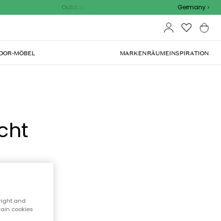
Outdoor Sale - 15% EXTRA rabatt mit code
Germany
OOR-MÖBEL
MARKEN
RÄUME
INSPIRATION
cht
right and
tain cookies