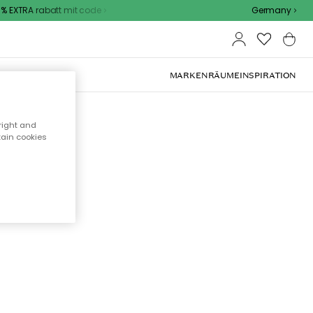
 EXTRA rabatt mit code
Germany
OOR-MÖBEL
MARKEN
RÄUME
INSPIRATION
right and
tain cookies
cht