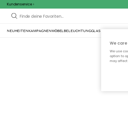
Kundenservice
NEUHEITEN
KAMPAGNEN
MÖBEL
BELEUCHTUNG
GLAS & GESCHIRR
IN
We care 
We use cook
option to o
may affect 
Oo