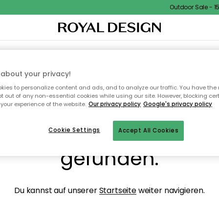
Outdoor Sale - 15%
NENEINRICHTUNG
TEXTILIEN & TEPPICHE
KÜCHE
AUFBEWAHRUNG
OUTD
about your privacy!
ies to personalize content and ads, and to analyze our traffic. You have the 
pt out of any non-essential cookies while using our site. However, blocking cer
your experience of the website.
Our privacy policy
Google's privacy policy
ops, die Seite wurde ni
Cookie Settings
Accept All Cookies
gefunden.
Du kannst auf unserer
Startseite
weiter navigieren.