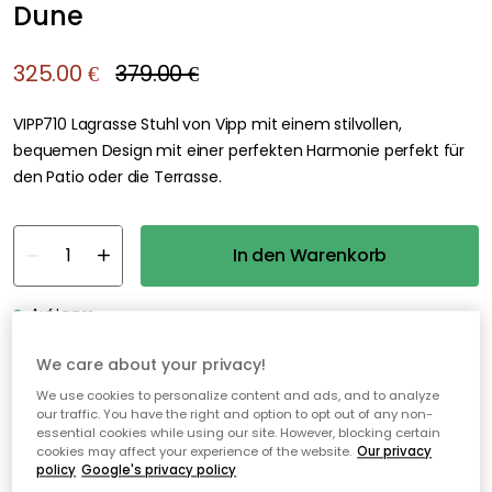
Dune
325.00 €
379.00 €
VIPP710 Lagrasse Stuhl von Vipp mit einem stilvollen,
bequemen Design mit einer perfekten Harmonie perfekt für
den Patio oder die Terrasse.
In den Warenkorb
Auf Lager
We care about your privacy!
30 Tage Rückgaberecht
We use cookies to personalize content and ads, and to analyze
our traffic. You have the right and option to opt out of any non-
Sichere Zahlungen
essential cookies while using our site. However, blocking certain
cookies may affect your experience of the website.
Our privacy
Kostenloser Versand ab 49€*
policy
Google's privacy policy