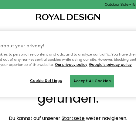
Outdoor Sale - 15%
NENEINRICHTUNG
TEXTILIEN & TEPPICHE
KÜCHE
AUFBEWAHRUNG
OUTD
about your privacy!
ies to personalize content and ads, and to analyze our traffic. You have the 
pt out of any non-essential cookies while using our site. However, blocking cer
your experience of the website.
Our privacy policy
Google's privacy policy
ops, die Seite wurde ni
Cookie Settings
Accept All Cookies
gefunden.
Du kannst auf unserer
Startseite
weiter navigieren.