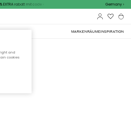
 EXTRA rabatt mit code
Germany
OOR-MÖBEL
MARKEN
RÄUME
INSPIRATION
right and
tain cookies
cht