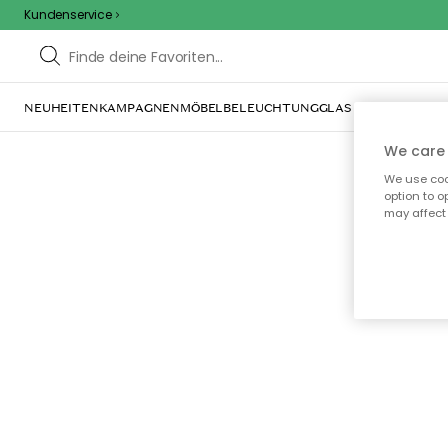
Kundenservice
NEUHEITEN
KAMPAGNEN
MÖBEL
BELEUCHTUNG
GLAS & GESCHIRR
IN
We care 
We use cook
option to o
may affect 
Oo