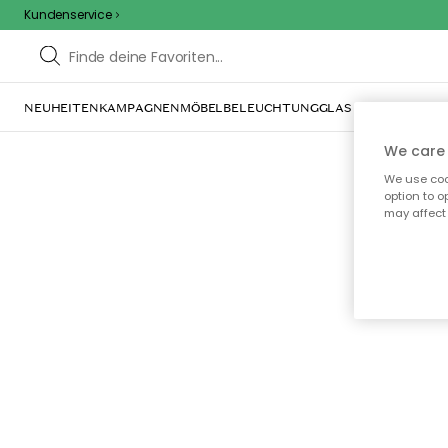
Kundenservice
NEUHEITEN
KAMPAGNEN
MÖBEL
BELEUCHTUNG
GLAS & GESCHIRR
IN
We care 
We use cook
option to o
may affect 
Oo