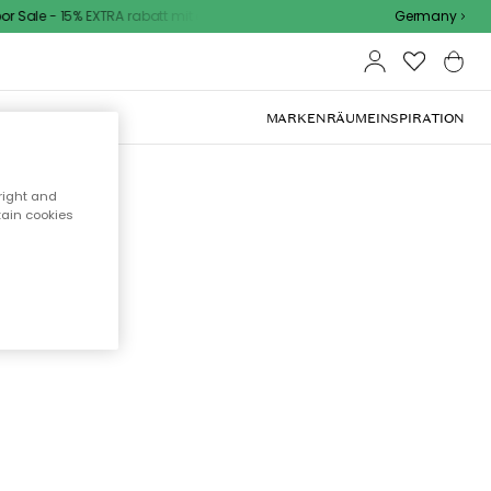
 Sale - 15% EXTRA rabatt mit code
Germany
OOR-MÖBEL
MARKEN
RÄUME
INSPIRATION
right and
tain cookies
cht