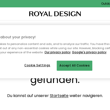
Outdoor
NENEINRICHTUNG
TEXTILIEN & TEPPICHE
KÜCHE
AUFBEWAHRUNG
OUTD
about your privacy!
ies to personalize content and ads, and to analyze our traffic. You have the 
pt out of any non-essential cookies while using our site. However, blocking cer
your experience of the website.
Our privacy policy
Google's privacy policy
ops, die Seite wurde ni
Cookie Settings
Accept All Cookies
gefunden.
Du kannst auf unserer
Startseite
weiter navigieren.