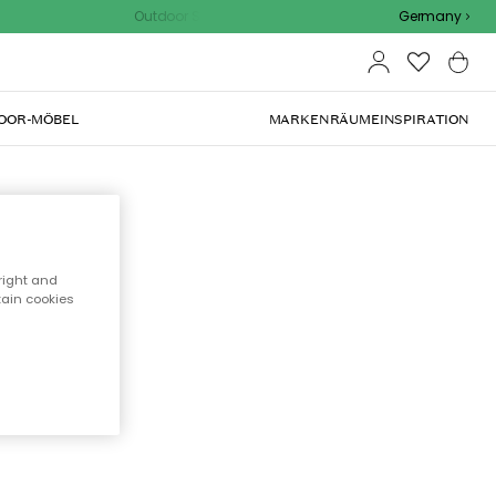
Outdoor Sale - 15% EXTRA rabatt mit code
Germany
OOR-MÖBEL
MARKEN
RÄUME
INSPIRATION
cht
right and
tain cookies