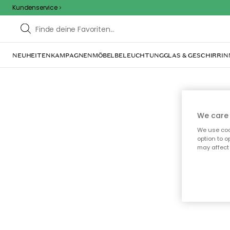
Kundenservice
NEUHEITEN
KAMPAGNEN
MÖBEL
BELEUCHTUNG
GLAS & GESCHIRR
IN
We care 
Oo
We use cook
option to o
may affect 