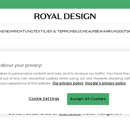
NENEINRICHTUNG
TEXTILIEN & TEPPICHE
KÜCHE
AUFBEWAHRUNG
OUTD
about your privacy!
ops, die Seite wurde ni
ies to personalize content and ads, and to analyze our traffic. You have the 
pt out of any non-essential cookies while using our site. However, blocking cer
your experience of the website.
Our privacy policy
Google's privacy policy
gefunden.
Cookie Settings
Accept All Cookies
Du kannst auf unserer
Startseite
weiter navigieren.