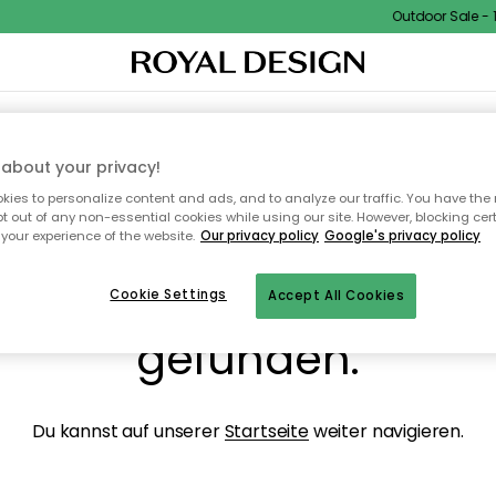
Outdoor Sale - 15
NENEINRICHTUNG
TEXTILIEN & TEPPICHE
KÜCHE
AUFBEWAHRUNG
OUTD
about your privacy!
ies to personalize content and ads, and to analyze our traffic. You have the 
pt out of any non-essential cookies while using our site. However, blocking cer
your experience of the website.
Our privacy policy
Google's privacy policy
ops, die Seite wurde ni
Cookie Settings
Accept All Cookies
gefunden.
Du kannst auf unserer
Startseite
weiter navigieren.