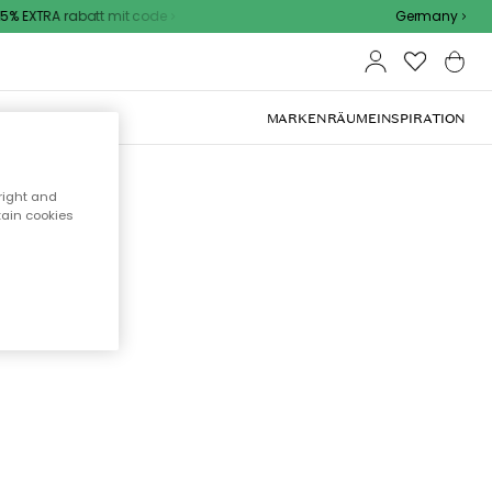
% EXTRA rabatt mit code
Germany
OOR-MÖBEL
MARKEN
RÄUME
INSPIRATION
right and
tain cookies
cht