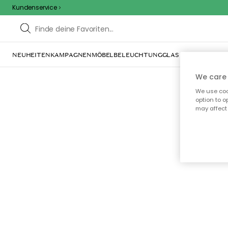
Kundenservice
NEUHEITEN
KAMPAGNEN
MÖBEL
BELEUCHTUNG
GLAS & GESCHIRR
IN
We care 
We use cook
option to o
may affect 
Oo